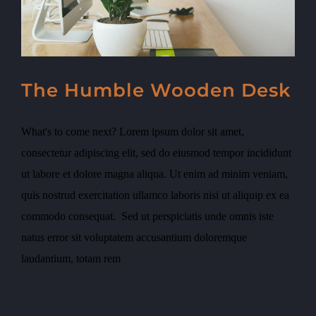
The Humble Wooden Desk
What's to come next? Lorem ipsum dolor sit amet,
consectetur adipiscing elit, sed do eiusmod tempor incididunt
ut labore et dolore magna aliqua. Ut enim ad minim veniam,
quis nostrud exercitation ullamco laboris nisi ut aliquip ex ea
commodo consequat. Sed ut perspiciatis unde omnis iste
natus error sit voluptatem accusantium doloremque
laudantium, totam rem