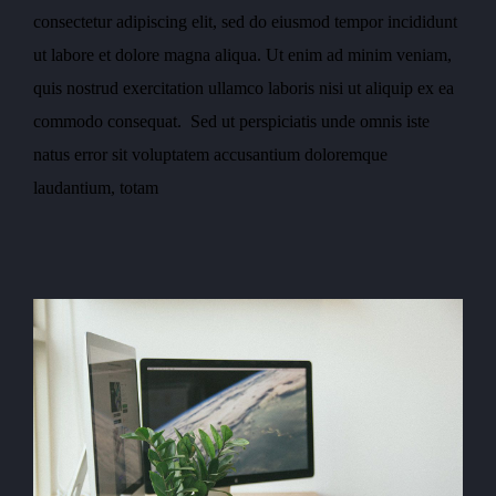
consectetur adipiscing elit, sed do eiusmod tempor incididunt
ut labore et dolore magna aliqua. Ut enim ad minim veniam,
quis nostrud exercitation ullamco laboris nisi ut aliquip ex ea
commodo consequat. Sed ut perspiciatis unde omnis iste
natus error sit voluptatem accusantium doloremque
laudantium, totam