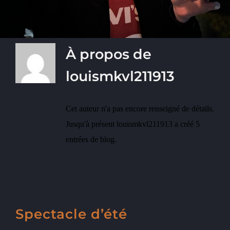
À propos de
louismkvl211913
Cet auteur n'a pas encore renseigné de détails.
Jusqu'à présent louismkvl211913 a créé 5
entrées de blog.
Spectacle d’été