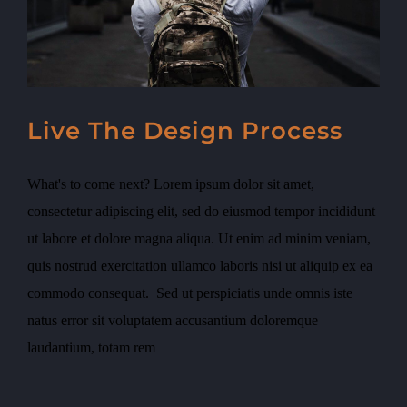
Live The Design Process
What's to come next? Lorem ipsum dolor sit amet,
consectetur adipiscing elit, sed do eiusmod tempor incididunt
ut labore et dolore magna aliqua. Ut enim ad minim veniam,
quis nostrud exercitation ullamco laboris nisi ut aliquip ex ea
commodo consequat. Sed ut perspiciatis unde omnis iste
natus error sit voluptatem accusantium doloremque
laudantium, totam rem